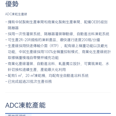
優勢
ADC凍乾生產線
擁有中試製劑生產車間和商業化製劑生產車間，配備OEB5級別
隔離器
採用一次性灌裝系統，隔離器灌裝聯動線，自動進出料凍乾系統
可生產2R-20R規格的凍幹產品，最快運行速度200瓶/分鐘
生產線採用快速傳輸介面（RTP），配有線上稱重功能以及避光
功能，中試生產線採用100%全稱重控制模式，商業化生產線統計
取樣稱重模塊自帶雙秤補充功能
商業化產線灌裝、自動進出料、軋蓋獨立設計，可實現凍乾、水
針切換和連續生產，產能最大化利用
配有5 ㎡，20 ㎡凍乾機，均配有全自動進出料系統
已完成超過20批次生產任務
ADC凍乾產能