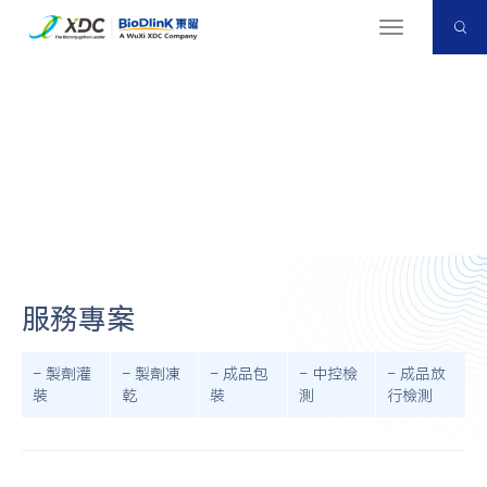
切
换
导
航
ADC一體化平台
首页
<
CDMO服务
<
ADC一體化平台
服務專案
– 製劑灌
– 製劑凍
– 成品包
– 中控檢
– 成品放
裝
乾
裝
測
行檢測