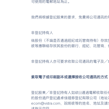
可使用的電郵地址為止。
我們將根據登記股東的要求，免費將公司通訊的
非登記持有人
倘股份（不論是否通過經紀或託管商持有）存放
彼等應聯絡存放其股份的銀行、經紀、託管商、
非登記持有人亦可要求收取公司通訊的電子及╱
索取電子或印刷副本或選擇接收公司通訊的方式
登記股東╱非登記持有人如欲(i)通過電郵收取
的股份過戶登記處卓佳證券登記有限公司（地址為
ecom@vistra.com，說明彼等的姓名
述指示交回。