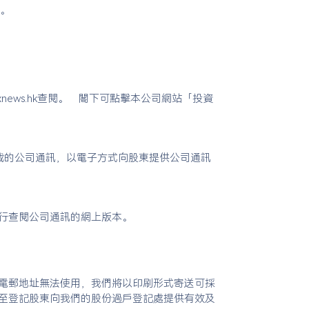
格。
xnews.hk查閱。 閣下可點擊本公司網站「投資
載的公司通訊，以電子方式向股東提供公司通訊
行查閱公司通訊的網上版本。
電郵地址無法使用，我們將以印刷形式寄送可採
至登記股東向我們的股份過戶登記處提供有效及