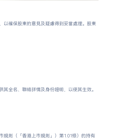
，以確保股東的意見及疑慮得到妥當處理。股東
供其全名、聯絡詳情及身份證明，以使其生效。
規則（「香港上市規則」）第1.01條）的持有