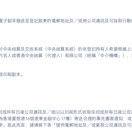
電子副本發送至登記股東的電郵地址及╱或將公司通訊及可採取行動
於中央結算及交收系統（中央結算系統）的非登記持有人希望根據上
代名人或香港中央結算（代理人）有限公司（統稱「中介機構」），
或印刷副本。
任何或所有日後公司通訊及╱或(ii)以印刷形式收取任何或所有日後
香港夏慤道16號遠東金融中心17樓）寄送合理的事先書面通知，或通
、地址及請求。就此而言，請填寫下表「提供電郵地址及╱或索取公司通訊