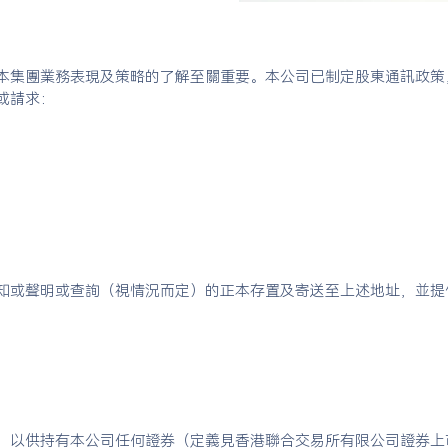
本集團業務表現及策略的了解至關重要。本公司已制定股東通訊政策
或請求：
知或聲明或查詢（視情況而定）的正本存置及寄送至上述地址，並提
，以供持有本公司任何證券（定義見香港聯合交易所有限公司證券上市