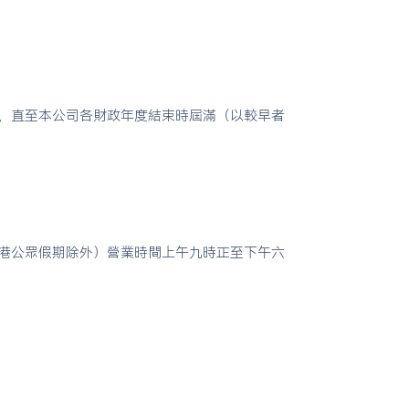
，直至本公司各財政年度結束時屆滿（以較早者
港公眾假期除外）營業時間上午九時正至下午六