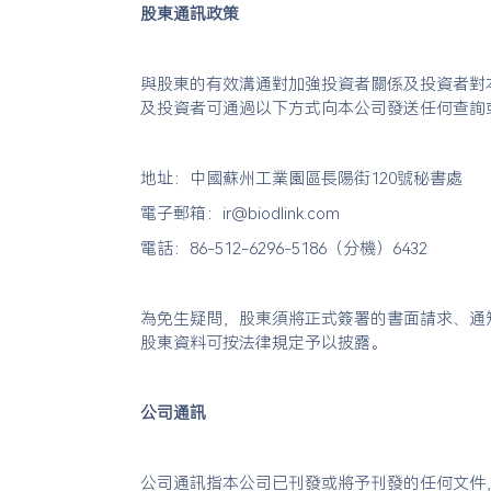
股東通訊政策
與股東的有效溝通對加強投資者關係及投資者對
及投資者可通過以下方式向本公司發送任何查詢
地址：中國蘇州工業園區長陽街120號秘書處
電子郵箱：ir@biodlink.com
電話：86-512-6296-5186（分機）6432
為免生疑問，股東須將正式簽署的書面請求、通
股東資料可按法律規定予以披露。
公司通訊
公司通訊指本公司已刊發或將予刊發的任何文件