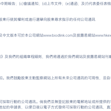
中期報告；(c)會議通知；(d)上市文件；(e)通函；及(f)代表委任表
股東行使其權利或進行選舉向股東尋求指示的任何公司通訊
本可於本公司網站www.biodlink.com及披露易網站www.hke
條例》及我們的組織章程細則，我們將通過於我們網站及披露易網站刊
知。我們鼓勵股東主動監察網站上所有未來公司通訊的可用性，並自
可採取行動的公司通訊。倘我們並無登記股東的電郵地址或所提供的
地址的申請表，以便日後以電子方式發佈可採取行動的公司通訊，直