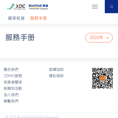
首頁
＜
資源中心
切
换
資源中心
曜享乾貨
服務手册
导
航
服務手册
2026年
關於我們
版權說明
CDMO服務
隱私條款
投資者關係
新聞和活動
加入我們
聯繫我們
© 2025 BioDlink All Rights Reserved.