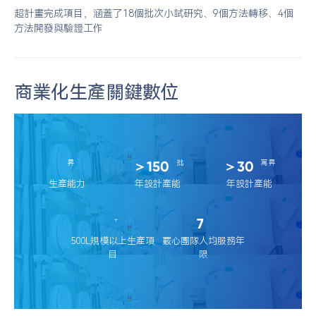
超計畫完成項目，涵蓋了18個批次小試研究、9個方法轉移、4個
方法開發與驗證工作
商業化生產關鍵數位
＞150
＞30
昇
批
萬昇
生產能力
年設計產能
年設計產能
7
+
500L規模以上生產項
覈心團隊人均服務年
目
限