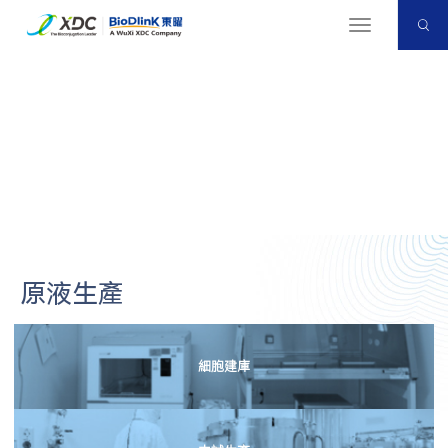
切
换
导
航
GMP生產
首页
<
CDMO服务
<
GMP生產
原液生產
細胞建庫