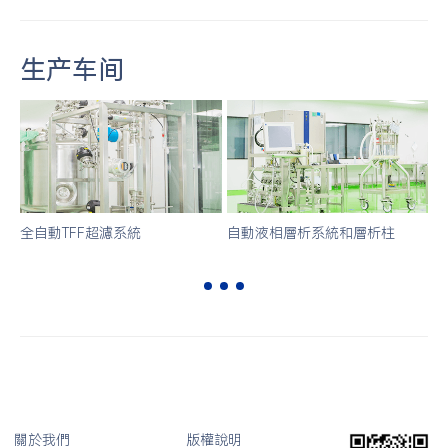
生产车间
配液
全自動TFF超濾系統
自動液相層析系統和層析柱
關於我們
版權說明