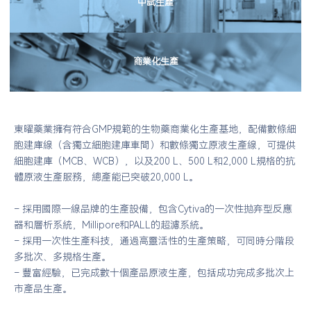
中試生產
商業化生產
東曜藥業擁有符合GMP規範的生物藥商業化生產基地，配備數條細
胞建庫線（含獨立細胞建庫車間）和數條獨立原液生產線，可提供
細胞建庫（MCB、WCB），以及200 L、500 L和2,000 L規格的抗
體原液生產服務，總產能已突破20,000 L。
– 採用國際一線品牌的生產設備，包含Cytiva的一次性拋弃型反應
器和層析系統，Millipore和PALL的超濾系統。
– 採用一次性生產科技，通過高靈活性的生產策略，可同時分階段
多批次、多規格生產。
– 豐富經驗，已完成數十個產品原液生產，包括成功完成多批次上
市產品生產。